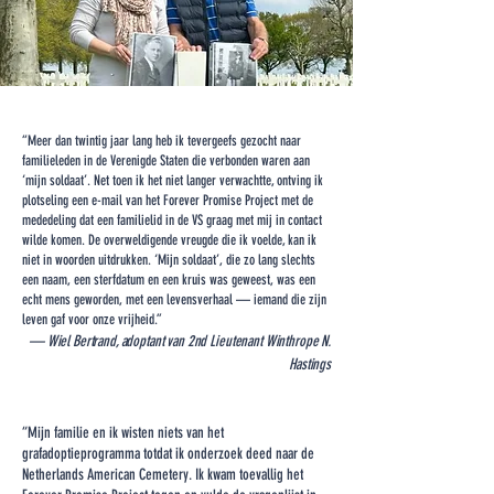
“Meer dan twintig jaar lang heb ik tevergeefs gezocht naar
familieleden in de Verenigde Staten die verbonden waren aan
‘mijn soldaat’. Net toen ik het niet langer verwachtte, ontving ik
plotseling een e-mail van het Forever Promise Project met de
mededeling dat een familielid in de VS graag met mij in contact
wilde komen. De overweldigende vreugde die ik voelde, kan ik
niet in woorden uitdrukken. ‘Mijn soldaat’, die zo lang slechts
een naam, een sterfdatum en een kruis was geweest, was een
echt mens geworden, met een levensverhaal — iemand die zijn
leven gaf voor onze vrijheid.”
— Wiel Bertrand, adoptant van 2nd Lieutenant Winthrope N.
Hastings
“Mijn familie en ik wisten niets van het
grafadoptieprogramma totdat ik onderzoek deed naar de
Netherlands American Cemetery. Ik kwam toevallig het