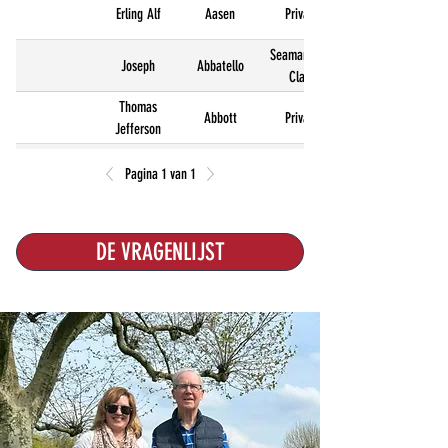
Erling Alf
Aasen
Private
Seaman First
Joseph
Abbatello
Class
Thomas
Abbott
Private
Jefferson
Edward B
Abdo
Private
Pagina 1 van 1
Joseph
First
Abele
Romanus
Lieutenant
DE VRAGENLIJST
Forrest William
Abell
Private
Technician 5th
Alex Miller
Abercrombie
Class