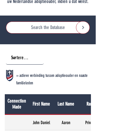
uw Nederlandse adoptieouder, indien u dat wenst.
= actieve verbinding tussen adoptieouder en naaste
familieleden
Connection
First Name
Last Name
Rank
Made
John Daniel
Aaron
Private