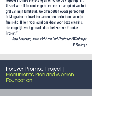
Forever Promise Project tegen en vulde de vragenlijst in.
Al snel werd ik in contact gebracht met de adoptant van het
graf van mijn familielid. We ontmoetten elkaar persoonlijk
in Margraten en brachten samen een eerbetoon aan mijn
familielid. Ik ben voor altijd dankbaar voor deze ervaring,
die mogelijk werd gemaakt door het Forever Promise
Project.”
— Sara Peterson, verre nicht van 2nd Lieutenant Winthrope
N. Hastings
Forever Promise Project |
Monuments Men and Women
Foundation
Abonneer u op de nieuwsbrief van de
Monuments Men and Women
Foundation.